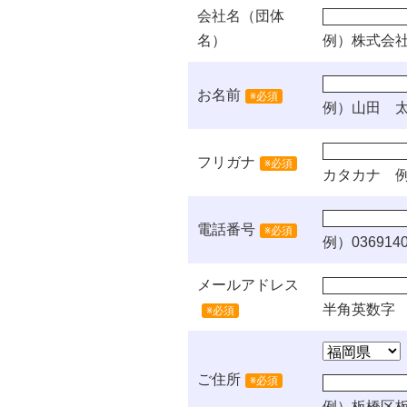
会社名（団体
名）
例）株式会
お名前
※必須
例）山田 
フリガナ
※必須
カタカナ
例
電話番号
※必須
例）0369140
メールアドレス
半角英数字
※必須
ご住所
※必須
例）板橋区板