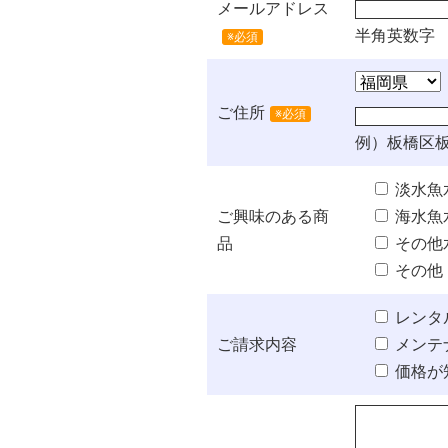
メールアドレス
半角英数字
※必須
ご住所
※必須
例）板橋区板
淡水魚
ご興味のある商
海水魚
品
その他
その他
レンタ
ご請求内容
メンテ
価格が