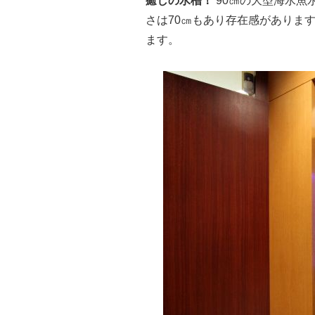
癒しの水槽！
90㎝の大型海水魚
さは70㎝もあり存在感がありま
ます。