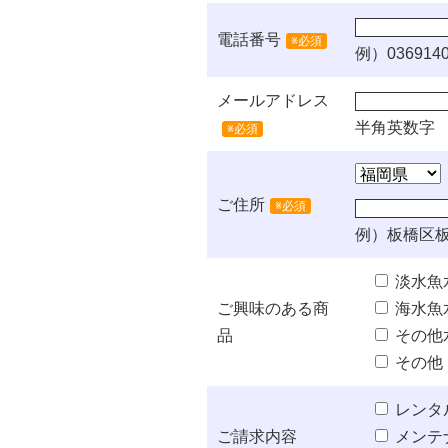
電話番号
※必須
例）0369140
メールアドレス
半角英数字
※必須
ご住所
※必須
例）板橋区板
淡水魚
ご興味のある商
海水魚
品
その他
その他
レンタ
ご請求内容
メンテ