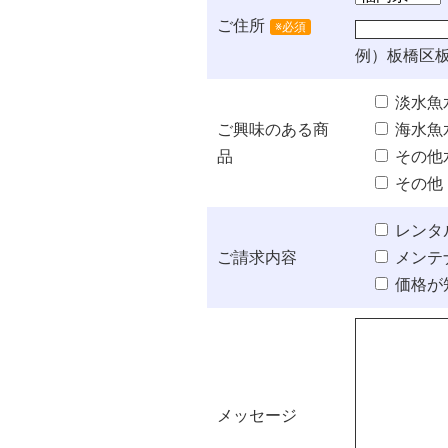
ご住所
※必須
例）板橋区板
淡水魚
ご興味のある商
海水魚
品
その他
その他
レンタ
ご請求内容
メンテ
価格が
メッセージ