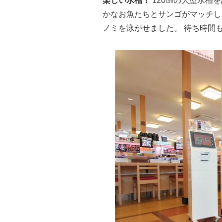
楽しい水槽！
120㎝の大型水槽
かなお魚たちとサンゴがマッチし
ノミを泳がせました。 待ち時