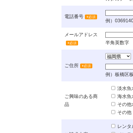
電話番号
※必須
例）0369140
メールアドレス
半角英数字
※必須
ご住所
※必須
例）板橋区板
淡水魚
ご興味のある商
海水魚
品
その他
その他
レンタ