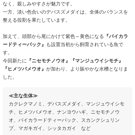
なく、親しみやすさが魅力です。
一方、淡い色合いのデバスズメダイは、全体のバランスを
整える役割を果たしています。
加えて、頭部から尾にかけて紫色～黄色になる
『バイカラ
ードティーバック』
も設置当初から飼育されている魚で
す。
今回新たに
『ニセモチノウオ』『マンジュウイシモチ』
『ヒメツバメウオ』
が加わり、より賑やかな水槽となりま
した。
≪主な生体≫
カクレクマノミ、デバスズメダイ、マンジュウイシモ
チ、ヒメツバメウオ、ナンヨウハギ、ニセモチノウ
オ、バイカラードティーバック、スカンクシュリン
プ、マガキガイ、シッタカガイ など